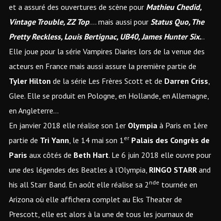
et a assuré des ouvertures de scène pour
Mathieu Chedid,
Vintage Trouble, ZZ Top
…. mais aussi pour
Status Quo, The
Pretty Reckless, Louis Bertignac, UB40, James Hunter Six.
..
Elle joue pour la série Vampires Diaries lors de la venue des
acteurs en France mais aussi assure la première partie de
Tyler Hilton
de la série Les Frères Scott et de
Darren Criss
,
Glee. Elle se produit en Pologne, en Hollande, en Allemagne,
en Angleterre…
En janvier 2018 elle réalise son 1er
Olympia
à Paris en 1ère
er
partie de
Tri Yann
, le 14 mai son 1
Palais des Congrès de
Paris
aux côtés de
Beth Hart
. Le 6 juin 2018 elle ouvre pour
une des légendes des Beatles à l’Olympia,
RINGO STARR
and
nde
his all Starr Band. En août elle réalise sa 2
tournée en
Arizona où elle affichera complet au Eks Theater de
Prescott, elle est alors à la une de tous les journaux de