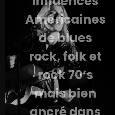
influences
Américaines
de blues
rock, folk et
rock 70’s
mais bien
ancré dans