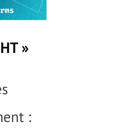
GHT »
es
ment :