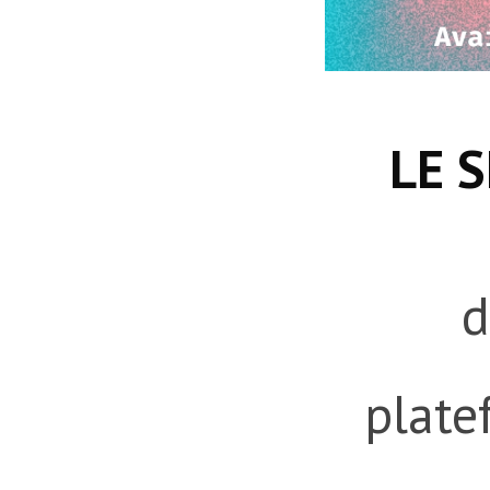
LE S
d
plate