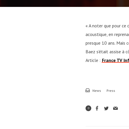
« A noter que pour ce 
acoustique, en repren
presque 10 ans. Mais c
Baez s’était assise à 
Article :
France TV In
News
Press
0